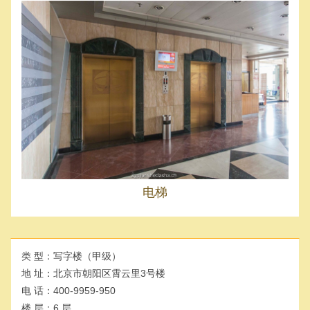
电梯
类 型：
写字楼（甲级）
地 址：
北京市朝阳区霄云里3号楼
电 话：
400-9959-950
楼 层：
6 层