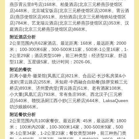
燕莎霄云里8号店)168米、柏曼酒店(北京三元桥燕莎使馆区
店)448米、北京城宝饭店(北京三元桥使馆区店)208米、霄云酒
店(燕莎使馆区店)651米、欣怡酒店(北京三元桥地铁站使馆区
店)784米、艺龙瑞云酒店(北京三元桥燕莎使馆区店)353米、汉
庭酒店(北京三元桥燕莎使馆区店)868米。
附近酒店分析
2公里范围内共62家酒店。最近距离: 168米，最远距离: 2000
米； 100-300米6家，300-500米11家，500米-1公里16家，1-
2公里29家；酒店类型10种，前三种类型：经济型31家、舒适
型11家、五星级5家。统计时间：2026-06。
附近的餐饮
距离小徽舟·徽菜馆(凤凰汇店)821米、合品记·长沙私房菜&小
龙虾(霄云路店)255米、禾知府·中西融合自助餐(除胖安粮三元
桥店)893米、济州爱肉堂(霄云路店)51米、老有酒家108米、
小大董(凤凰汇店)793米、常有鱼庄99米、西北汉子(三元桥
店)540米、赣悦汤厨江西小炒(三元桥店)644米、LaksaQueen
叻沙娘娘66米。
附近餐饮分析
2公里范围内共100家餐饮。最近距离: 45米，最远距离: 1800
米； 100米内20家，100-300米14家，300-500米9家，500
米-1公里34家，1-2公里23家；餐饮类型38种，前三种热门类